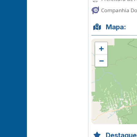
Companhia Doca
Mapa:
+
−
Destaque