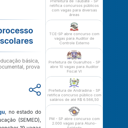
Prefeitura de Taubaté - SP
retifica concursos públicos
com vagas para diversas
áreas
 processo
TCE-SP abre concurso com
escolares
vagas para Auditor de
Controle Externo
 educação básica,
Prefeitura de Guarulhos - SP
ocumental, prova
abre 10 vagas para Auditor
Fiscal VI
Prefeitura de Andradina - SP
retifica concurso público com
salários de até R$ 6.566,50
gu
, no estado do
PM - SP abre concurso com
ducação (SEMED),
2.000 vagas para Aluno-
reencher 19 vagas
Soldado