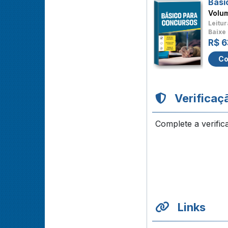
Bási
Volu
Leitur
Baixe 
R$ 6
Co
Verificaç
Complete a verific
Links