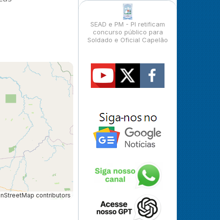
SEAD e PM - PI retificam
concurso público para
Soldado e Oficial Capelão
StreetMap contributors