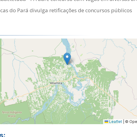
s do Pará divulga retificações de concursos públicos
Leaflet
|
© Open
s: