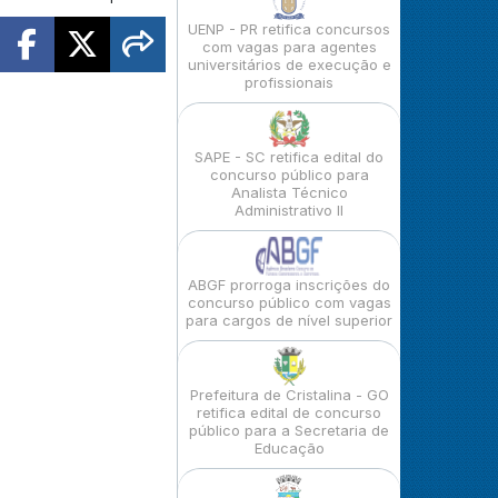
UENP - PR retifica concursos
com vagas para agentes
universitários de execução e
profissionais
SAPE - SC retifica edital do
concurso público para
Analista Técnico
Administrativo II
ABGF prorroga inscrições do
concurso público com vagas
para cargos de nível superior
Prefeitura de Cristalina - GO
retifica edital de concurso
público para a Secretaria de
Educação