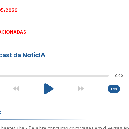
05/2026
ACIONADAS
ast da Notíc
IA
0:00
1.5x
:
Abaetetuba - PA abre concurso com vagas em diversas ár