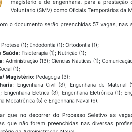
magistério e de engenharia, para a prestação d
Voluntário (SMV) como Oficiais Temporários da M
om o documento serão preenchidas 57 vagas, nas s
Prótese (1); Endodontia (1); Ortodontia (1);
à Saúde:
Fisioterapia (1); Nutrição (1);
a:
Administração (13); Ciências Náuticas (1); Comunicação 
ocial (1);
a/ Magistério:
Pedagogia (3);
aria:
Engenharia Civil (3); Engenharia de Material (
; Engenharia Elétrica (3); Engenharia Eletrônica (1); E
ia Mecatrônica (5) e Engenharia Naval (6).
tar que no decorrer do Processo Seletivo as vaga
as que não forem preenchidas nas diversas profis
ritério da Administração Naval.