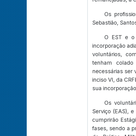
Os profissi
Sebastião, Santo
O EST e o 
incorporação adi
voluntários, co
tenham colado 
necessárias ser vo
inciso VI, da CRF
sua incorporação;
Os voluntá
Serviço (EAS), e
cumprirão Estági
fases, sendo a pr