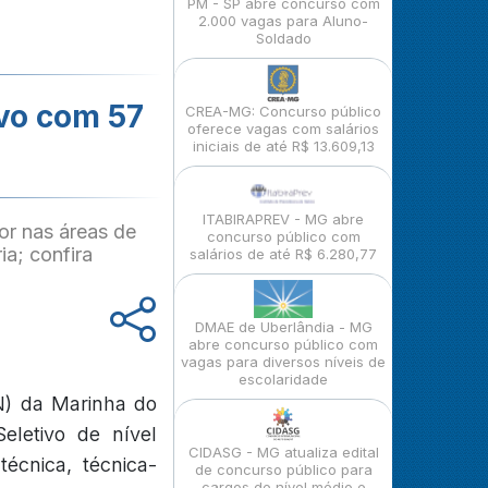
PM - SP abre concurso com
2.000 vagas para Aluno-
Soldado
ivo com 57
CREA-MG: Concurso público
oferece vagas com salários
iniciais de até R$ 13.609,13
ITABIRAPREV - MG abre
ior nas áreas de
concurso público com
ia; confira
salários de até R$ 6.280,77
DMAE de Uberlândia - MG
abre concurso público com
vagas para diversos níveis de
escolaridade
N) da Marinha do
eletivo de nível
CIDASG - MG atualiza edital
écnica, técnica-
de concurso público para
cargos de nível médio e