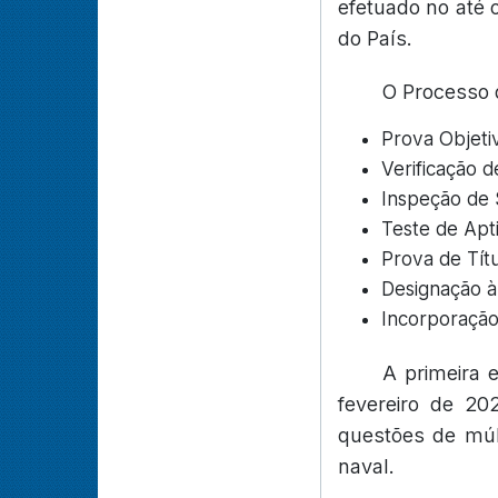
efetuado no até 
do País.
O Processo d
Prova Objetiva
Verificação d
Inspeção de S
Teste de Apti
Prova de Títul
Designação à
Incorporação
A primeira 
fevereiro de 20
questões de múlt
naval.