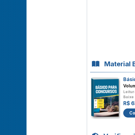
Material 
Bási
Volu
Leitur
Baixe 
R$ 6
Co