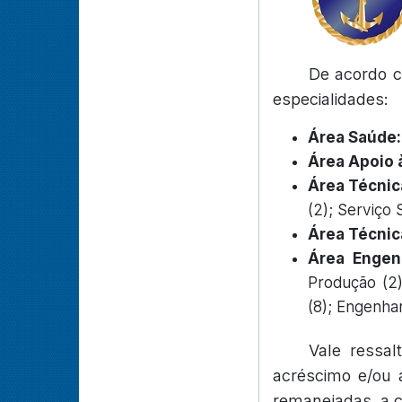
De acordo c
especialidades:
Área Saúde:
Área Apoio 
Área Técnic
(2); Serviço S
Área Técnic
Área Engenh
Produção (2)
(8); Engenhar
Vale ressal
acréscimo e/ou 
remanejadas, a c