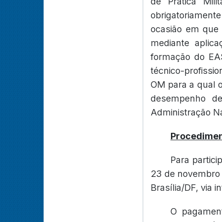
de Prática Mil
obrigatoriament
ocasião em que o
mediante aplica
formação do EAS
técnico-profissio
OM para a qual o 
desempenho de 
Administração Na
Procedimen
Para partici
23 de novembro d
Brasília/DF, via i
O pagament