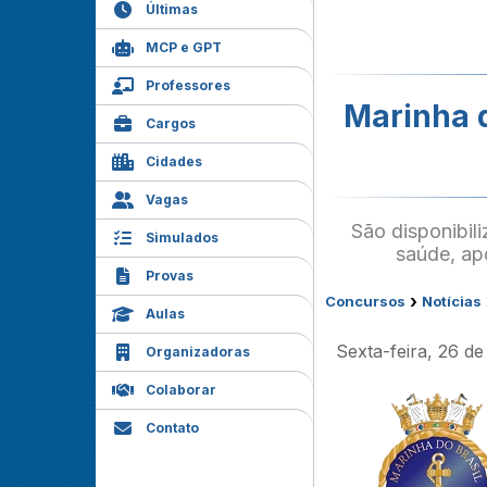
Últimas
MCP e GPT
Professores
Marinha d
Cargos
Cidades
Vagas
São disponibili
Simulados
saúde, apo
Provas
›
Concursos
Notícias
Aulas
Sexta-feira, 26 d
Organizadoras
Colaborar
Contato