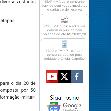
 diversos estados
SEAP - MA abre concurso
público com vagas imediatas
e cadastro de reserva
 etapas:
TCE - MA publica edital de
concurso público com
salários de até R$ 20.112,20
a;
SEAD e PM - PI retificam
concurso público para
Soldado e Oficial Capelão
 para o dia 20 de
 composta por 50
formação militar-