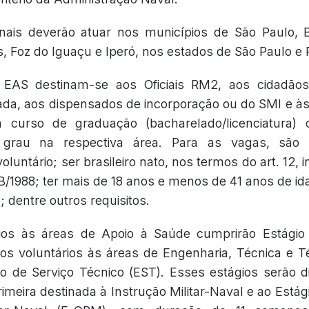
onais deverão atuar nos municípios de São Paulo, B
s, Foz do Iguaçu e Iperó, nos estados de São Paulo e 
EAS destinam-se aos Oficiais RM2, aos cidadãos 
ada, aos dispensados de incorporação ou do SMI e à
m curso de graduação (bacharelado/licenciatura)
grau na respectiva área. Para as vagas, são 
luntário; ser brasileiro nato, nos termos do art. 12, in
B/1988; ter mais de 18 anos e menos de 41 anos de id
 dentre outros requisitos.
rios às áreas de Apoio à Saúde cumprirão Estági
 os voluntários às áreas de Engenharia, Técnica e T
o de Serviço Técnico (EST). Esses estágios serão 
imeira destinada à Instrução Militar-Naval e ao Estág