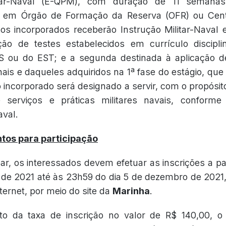
itar-Naval (E-QPM), com duração de 11 semanas,
e em Órgão de Formação da Reserva (OFR) ou Cent
s incorporados receberão Instrução Militar-Naval 
ção de testes estabelecidos em currículo disciplin
 ou do EST; e a segunda destinada à aplicação 
nais e daqueles adquiridos na 1ª fase do estágio, que
incorporado será designado a servir, com o propósito
serviços e práticas militares navais, conforme
val.
tos para participação
par, os interessados devem efetuar as inscrições a pa
e 2021 até às 23h59 do dia 5 de dezembro de 2021, h
nternet, por meio do site da
Marinha
.
o da taxa de inscrição no valor de R$ 140,00, o