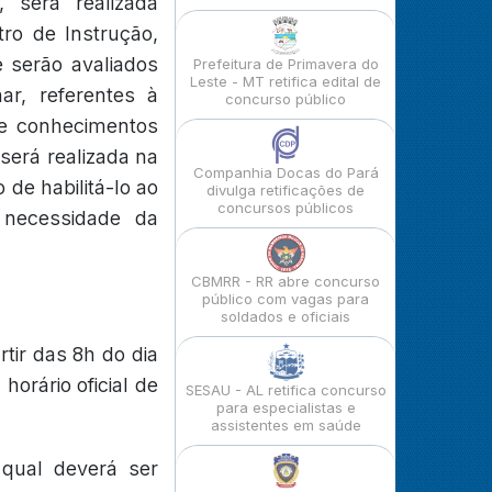
 será realizada
ro de Instrução,
e serão avaliados
Prefeitura de Primavera do
Leste - MT retifica edital de
ar, referentes à
concurso público
de conhecimentos
 será realizada na
Companhia Docas do Pará
 de habilitá-lo ao
divulga retificações de
concursos públicos
 necessidade da
CBMRR - RR abre concurso
público com vagas para
soldados e oficiais
rtir das 8h do dia
orário oficial de
SESAU - AL retifica concurso
para especialistas e
assistentes em saúde
 qual deverá ser