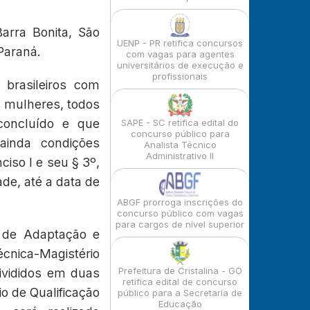
arra Bonita, São
UENP - PR retifica concursos
Paraná.
com vagas para agentes
universitários de execução e
profissionais
brasileiros com
s mulheres, todos
 concluído e que
SAPE - SC retifica edital do
concurso público para
ainda condições
Analista Técnico
Administrativo II
ciso I e seu § 3º,
ade, até a data de
ABGF prorroga inscrições do
concurso público com vagas
para cargos de nível superior
o de Adaptação e
écnica-Magistério
Prefeitura de Cristalina - GO
divididos em duas
retifica edital de concurso
io de Qualificação
público para a Secretaria de
Educação