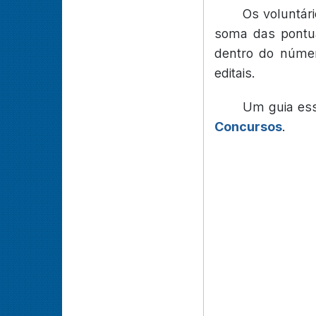
Os voluntár
soma das pontua
dentro do número
editais.
Um guia es
Concursos
.