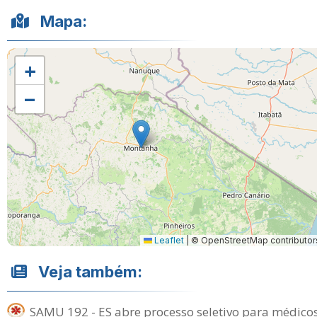
Mapa:
+
−
Leaflet
|
© OpenStreetMap contributor
Veja também:
SAMU 192 - ES abre processo seletivo para médico