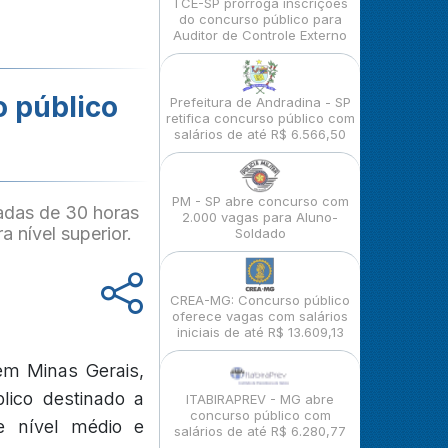
TCE-SP prorroga inscrições
do concurso público para
Auditor de Controle Externo
o público
Prefeitura de Andradina - SP
retifica concurso público com
salários de até R$ 6.566,50
PM - SP abre concurso com
adas de 30 horas
2.000 vagas para Aluno-
a nível superior.
Soldado
CREA-MG: Concurso público
oferece vagas com salários
iniciais de até R$ 13.609,13
em Minas Gerais,
lico destinado a
ITABIRAPREV - MG abre
concurso público com
e nível médio e
salários de até R$ 6.280,77