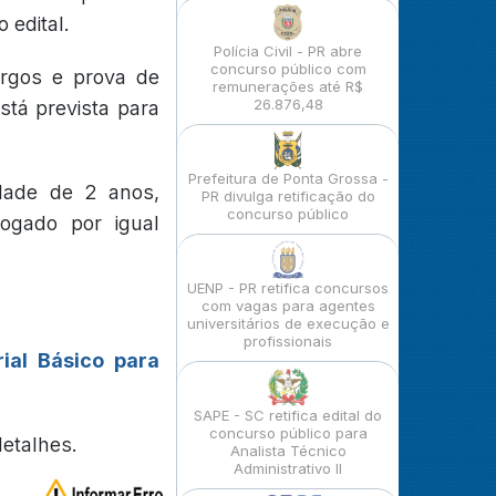
 edital.
Polícia Civil - PR abre
concurso público com
argos e prova de
remunerações até R$
26.876,48
está prevista para
Prefeitura de Ponta Grossa -
idade de 2 anos,
PR divulga retificação do
concurso público
ogado por igual
UENP - PR retifica concursos
com vagas para agentes
universitários de execução e
profissionais
ial Básico para
SAPE - SC retifica edital do
concurso público para
detalhes.
Analista Técnico
Administrativo II