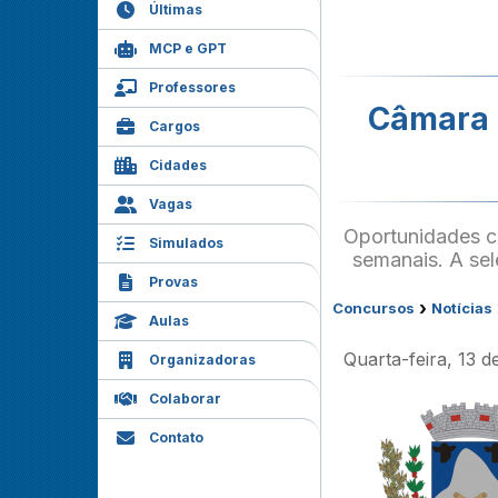
Últimas
MCP e GPT
Professores
Câmara d
Cargos
Cidades
Vagas
Oportunidades c
Simulados
semanais. A sele
Provas
›
Concursos
Notícias
Aulas
Quarta-feira, 13 
Organizadoras
Colaborar
Contato