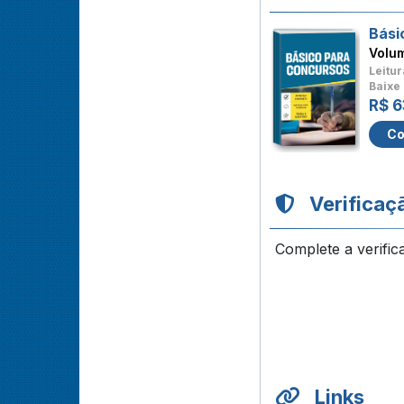
Bási
Volu
Leitur
Baixe 
R$ 6
Co
Verificaç
Complete a verific
Links