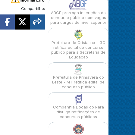
Compartilhe:
ABGF prorroga inscrições do
concurso público com vagas
para cargos de nível superior
Prefeitura de Cristalina - GO
retifica edital de concurso
público para a Secretaria de
Educação
Prefeitura de Primavera do
Leste - MT retifica edital de
concurso público
Companhia Docas do Pará
divulga retificações de
concursos públicos