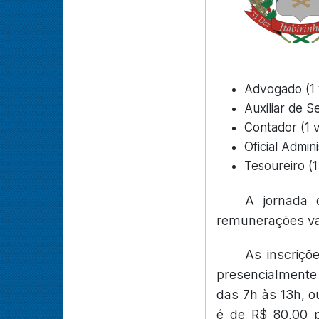
Advogado (1 
Auxiliar de S
Contador (1 
Oficial Admini
Tesoureiro (1
A jornada 
remunerações var
As inscriçõ
presencialmente 
das 7h às 13h, ou
é de R$ 80,00 p