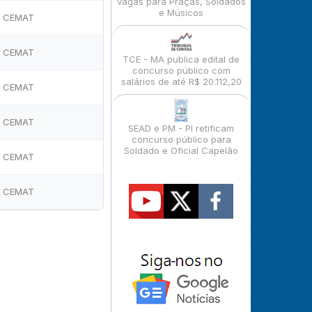
vagas para Praças, Soldados
e Músicos
CEMAT
CEMAT
TCE - MA publica edital de
concurso público com
salários de até R$ 20.112,20
CEMAT
CEMAT
SEAD e PM - PI retificam
concurso público para
Soldado e Oficial Capelão
CEMAT
CEMAT