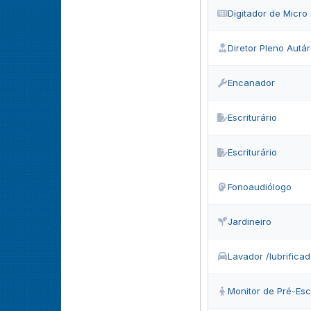
Digitador de Micr
Diretor Pleno Autá
Encanador
Escriturário
Escriturário
Fonoaudiólogo
Jardineiro
Lavador /lubrifica
Monitor de Pré-Esc