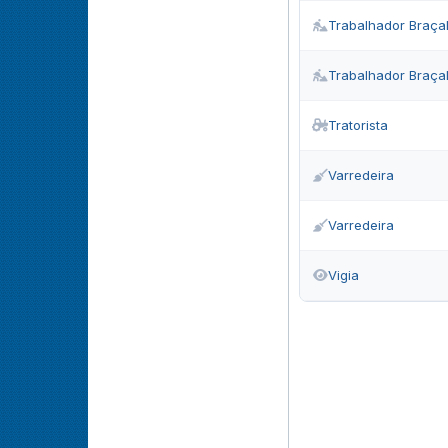
Trabalhador Braça
Trabalhador Braça
Tratorista
Varredeira
Varredeira
Vigia