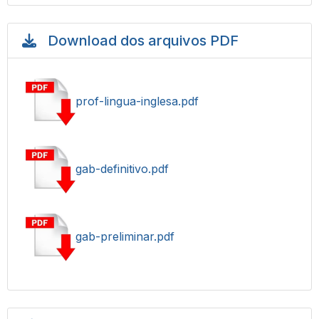
Download dos arquivos PDF
prof-lingua-inglesa.pdf
gab-definitivo.pdf
gab-preliminar.pdf