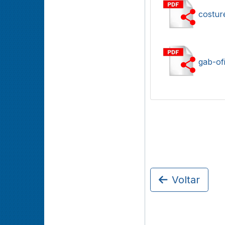
costur
gab-ofi
Voltar