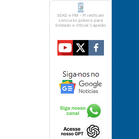
SEAD e PM - PI retificam
concurso público para
Soldado e Oficial Capelão