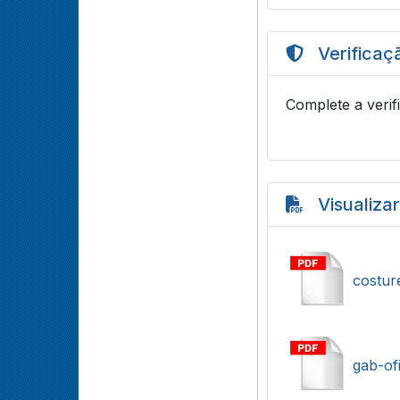
Verificaç
Complete a verif
Visualiza
costur
gab-ofi