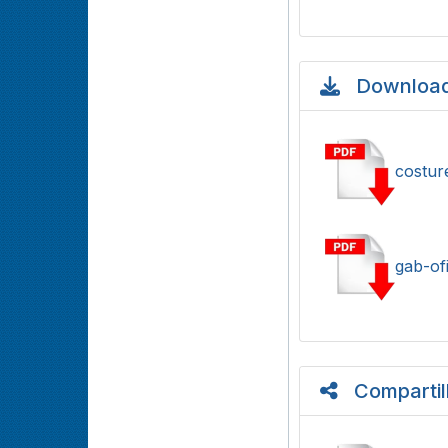
Download
costur
gab-ofi
Compartil