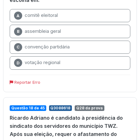
escolha em:
comitê eleitoral
A
assembleia geral
B
convenção partidária
C
votação regional
D
Reportar Erro
Questão 18 de 45
Q3088618
Q28 da prova
Ricardo Adriano é candidato à presidência do
sindicato dos servidores do município TWZ.
Após sua eleição, requer o afastamento do