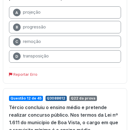
projeção
A
progressão
B
remoção
C
transposição
D
Reportar Erro
Questão 12 de 45
Q3088612
Q22 da prova
Tércio concluiu o ensino médio e pretende
realizar concurso público. Nos termos da Lei nº
1.611 do município de Boa Vista, o cargo em que
o requisito mínimo é o ensino médio