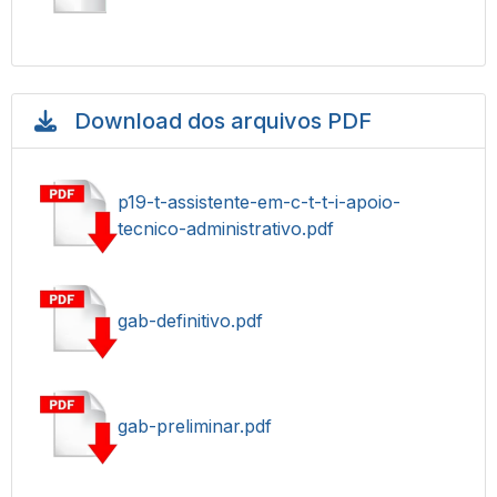
Download dos arquivos PDF
p19-t-assistente-em-c-t-t-i-apoio-
tecnico-administrativo.pdf
gab-definitivo.pdf
gab-preliminar.pdf