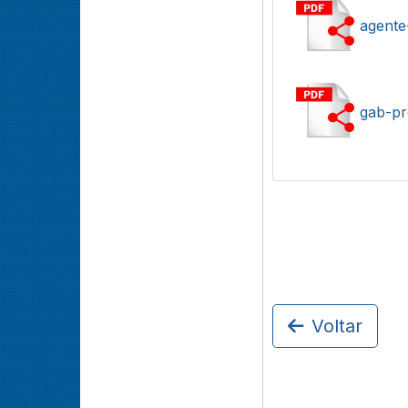
agente
gab-pr
Voltar