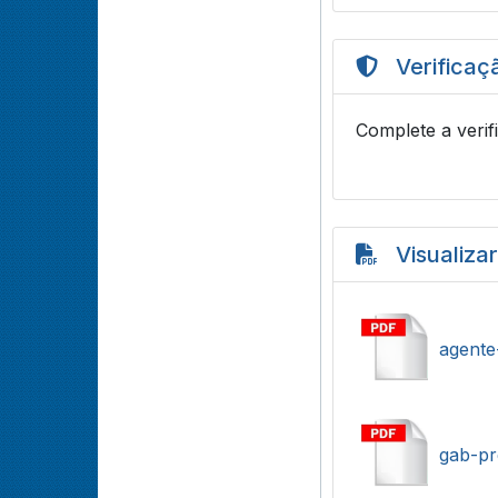
Verificaç
Complete a verif
Visualiza
agente
gab-pr