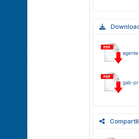
Download
agente
gab-pr
Compartil