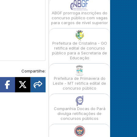
ABGF prorroga inscrições do
concurso público com vagas
para cargos de nível superior
Prefeitura de Cristalina - GO
retifica edital de concurso
público para a Secretaria de
Educação
Compartilhe:
Prefeitura de Primavera do
Leste - MT retifica edital de
concurso público
Companhia Docas do Pará
divulga retificações de
concursos públicos