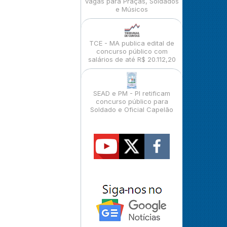
vagas para Praças, Soldados
e Músicos
TCE - MA publica edital de
concurso público com
salários de até R$ 20.112,20
SEAD e PM - PI retificam
concurso público para
Soldado e Oficial Capelão