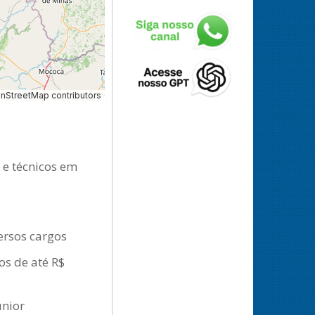
StreetMap contributors
 e técnicos em
ersos cargos
os de até R$
únior