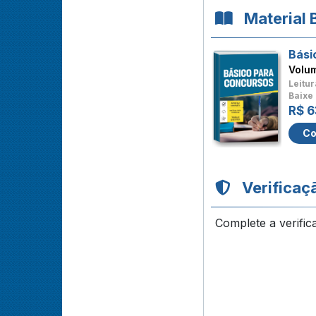
Material 
Bási
Volu
Leitur
Baixe 
R$ 6
Co
Verificaç
Complete a verific