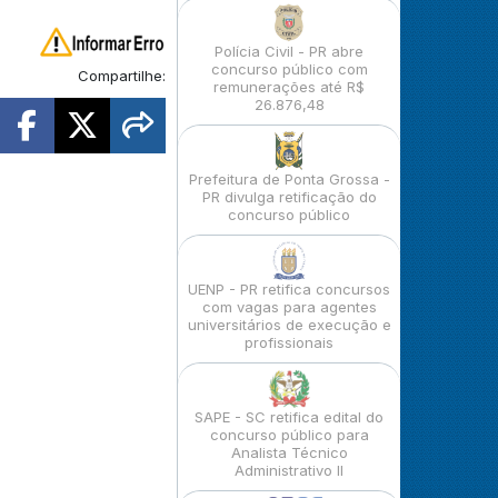
Polícia Civil - PR abre
concurso público com
Compartilhe:
remunerações até R$
26.876,48
Prefeitura de Ponta Grossa -
PR divulga retificação do
concurso público
UENP - PR retifica concursos
com vagas para agentes
universitários de execução e
profissionais
SAPE - SC retifica edital do
concurso público para
Analista Técnico
Administrativo II