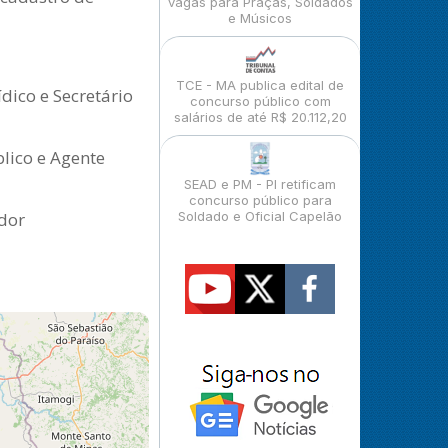
vagas para Praças, Soldados
e Músicos
TCE - MA publica edital de
dico e Secretário
concurso público com
salários de até R$ 20.112,20
lico e Agente
SEAD e PM - PI retificam
concurso público para
ador
Soldado e Oficial Capelão