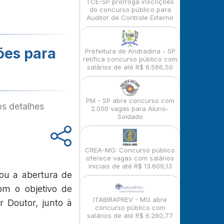
TCE-SP prorroga inscrições
do concurso público para
Auditor de Controle Externo
ões para
Prefeitura de Andradina - SP
retifica concurso público com
salários de até R$ 6.566,50
PM - SP abre concurso com
s detalhes
2.000 vagas para Aluno-
Soldado
CREA-MG: Concurso público
oferece vagas com salários
iniciais de até R$ 13.609,13
ou a abertura de
om o objetivo de
ITABIRAPREV - MG abre
 Doutor, junto à
concurso público com
salários de até R$ 6.280,77