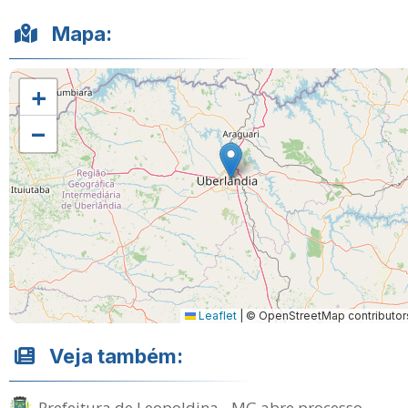
Mapa:
+
−
Leaflet
|
© OpenStreetMap contributor
Veja também:
Prefeitura de Leopoldina - MG abre processo