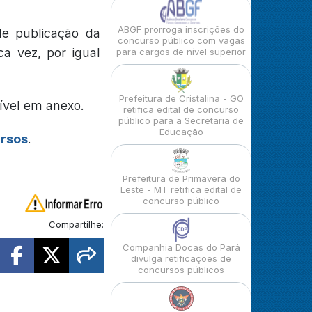
ABGF prorroga inscrições do
e publicação da
concurso público com vagas
a vez, por igual
para cargos de nível superior
Prefeitura de Cristalina - GO
ível em anexo.
retifica edital de concurso
público para a Secretaria de
Educação
ursos
.
Prefeitura de Primavera do
Leste - MT retifica edital de
concurso público
Compartilhe:
Companhia Docas do Pará
divulga retificações de
concursos públicos