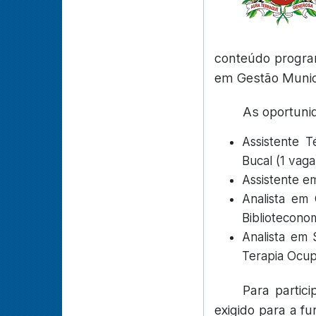
conteúdo program
em Gestão Munic
As oportuni
Assistente 
Bucal (1 vaga
Assistente e
Analista em 
Biblioteconom
Analista em 
Terapia Ocupa
Para partic
exigido para a f