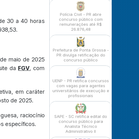
Polícia Civil - PR abre
concurso público com
 de 30 a 40 horas
remunerações até R$
938,53.
26.876,48
Prefeitura de Ponta Grossa -
PR divulga retificação do
2 de maio de 2025
concurso público
site da
FGV
, com
UENP - PR retifica concursos
com vagas para agentes
universitários de execução e
etiva, em caráter
profissionais
gosto de 2025.
guesa, raciocínio
SAPE - SC retifica edital do
concurso público para
s específicos.
Analista Técnico
Administrativo II