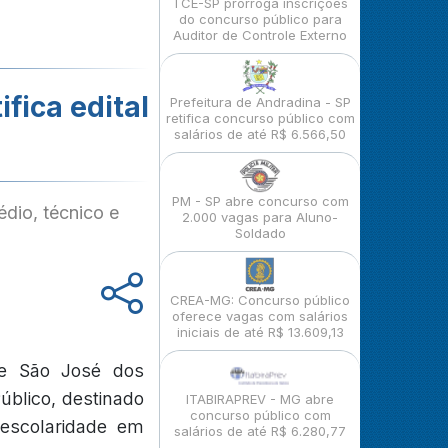
TCE-SP prorroga inscrições
do concurso público para
Auditor de Controle Externo
fica edital
Prefeitura de Andradina - SP
retifica concurso público com
salários de até R$ 6.566,50
PM - SP abre concurso com
dio, técnico e
2.000 vagas para Aluno-
Soldado
CREA-MG: Concurso público
oferece vagas com salários
iniciais de até R$ 13.609,13
de São José dos
úblico, destinado
ITABIRAPREV - MG abre
concurso público com
 escolaridade em
salários de até R$ 6.280,77