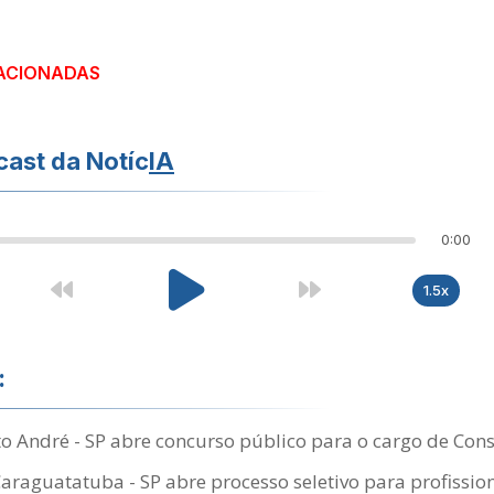
ACIONADAS
ast da Notíc
IA
0:00
1.5x
:
 André - SP abre concurso público para o cargo de Consu
Caraguatatuba - SP abre processo seletivo para profissi