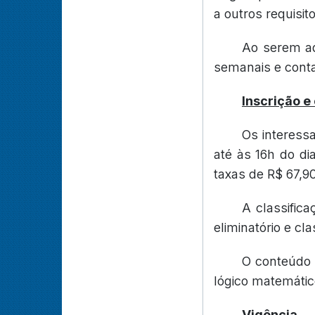
a outros requisit
Ao serem ad
semanais e cont
Inscrição e
Os interess
até às 16h do di
taxas de R$ 67,90
A classific
eliminatório e cl
O conteúdo 
lógico matemátic
Vigência