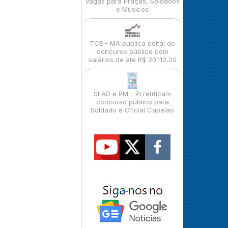
vagas para Praças, Soldados
e Músicos
TCE - MA publica edital de
concurso público com
salários de até R$ 20.112,20
SEAD e PM - PI retificam
concurso público para
Soldado e Oficial Capelão