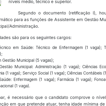
níveis médio, técnico e superior.
Segundo o documento (
retificação I
), ho
ático para as funções de Assistente em Gestão Mun
ipal/Administração.
dades são para os seguintes cargos:
Técnico em Saúde: Técnico de Enfermagem (1 vaga); 
);
m Gestão Municipal (5 vagas);
Gestão Municipal: Administração (1 vaga); Ciências Ec
ia (1 vaga); Serviço Social (1 vaga); Ciências Contábeis (
Saúde: Enfermagem (1 vaga); Farmácia (1 vaga); Fonoau
cional (1 vaga).
ipar, é necessário que o candidato comprove o níve
unção em que pretende atuar, tenha idade mínima de