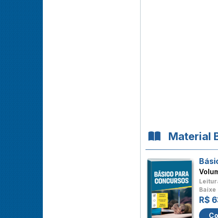
Material 
Bási
Volu
Leitur
Baixe 
R$ 6
Co