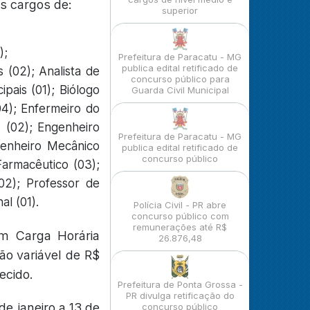
os cargos de:
superior
);
Prefeitura de Paracatu - MG
publica edital retificado de
 (02); Analista de
concurso público para
ipais (01); Biólogo
Guarda Civil Municipal
(04); Enfermeiro do
 (02); Engenheiro
Prefeitura de Paracatu - MG
ngenheiro Mecânico
publica edital retificado de
concurso público
Farmacêutico (03);
(02); Professor de
al (01).
Polícia Civil - PR abre
concurso público com
remunerações até R$
om Carga Horária
26.876,48
ão variável de R$
ecido.
Prefeitura de Ponta Grossa -
PR divulga retificação do
de janeiro a 13 de
concurso público