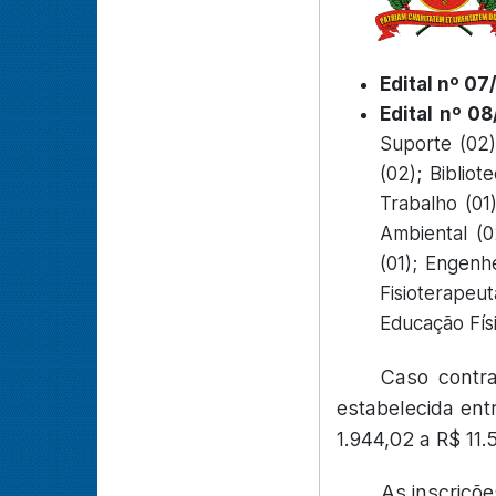
Edital nº 07
Edital nº 0
Suporte (02);
(02); Bibliot
Trabalho (01
Ambiental (0
(01); Engenh
Fisioterapeu
Educação Físi
Caso contr
estabelecida ent
1.944,02 a R$ 11
As inscriçõe