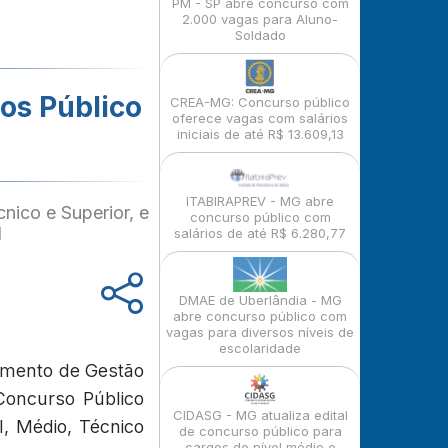
PM - SP abre concurso com
2.000 vagas para Aluno-
Soldado
os Público
CREA-MG: Concurso público
oferece vagas com salários
iniciais de até R$ 13.609,13
ITABIRAPREV - MG abre
nico e Superior, e
concurso público com
l
salários de até R$ 6.280,77
DMAE de Uberlândia - MG
abre concurso público com
vagas para diversos níveis de
escolaridade
tamento de Gestão
Concurso Público
CIDASG - MG atualiza edital
l, Médio, Técnico
de concurso público para
cargos de nível médio e