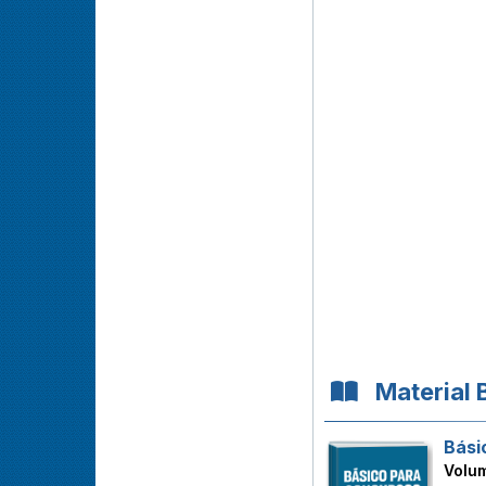
Material 
Bási
Volu