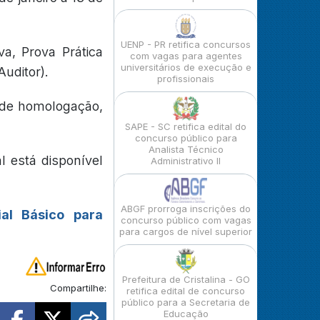
UENP - PR retifica concursos
va, Prova Prática
com vagas para agentes
universitários de execução e
Auditor).
profissionais
 de homologação,
SAPE - SC retifica edital do
concurso público para
Analista Técnico
 está disponível
Administrativo II
ABGF prorroga inscrições do
ial Básico para
concurso público com vagas
para cargos de nível superior
Prefeitura de Cristalina - GO
Compartilhe:
retifica edital de concurso
público para a Secretaria de
Educação