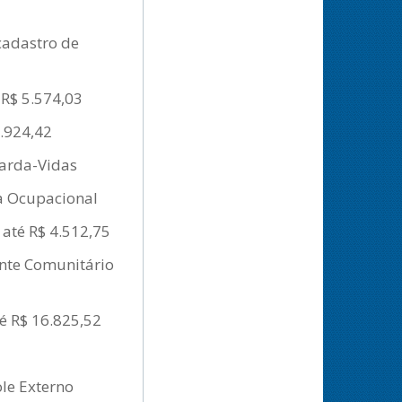
cadastro de
 R$ 5.574,03
8.924,42
uarda-Vidas
ta Ocupacional
 até R$ 4.512,75
ente Comunitário
é R$ 16.825,52
ole Externo