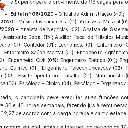
e Superior para o provimento de 115 vagas para 
Edital nº 06/2020 -
Oficial de Administração (40);
/2020 -
Músico Instrumentista (11), Arquivista Musical (01
8/2020 -
Analista de Negócios (02); Analista de Sistemas
 Assistente Social (15); Auditor Fiscal de Tributos Munic
ecário (01); Contador (01); Economista (01); Enfermeiro 
); Enfermeiro Saúde Mental (01); Engenheiro Agrônomo
2); Engenheiro Civil (05); Engenheiro Elétrico (01); E
eiro Químico (01); Engenheiro Telecomunicações (02); 
ta (03); Fisioterapeuta do Trabalho (01); Nutricionista 
ca (02); Psicólogo - Clínico (04); Psicólogo - Organizacion
atado, o candidato deve executar suas funções c
re 30 e 40 horas semanais, fazendo jus à remuneraç
.502,27 de acordo com a carga horária e cargo estabel
s podem ser efetuadas via Internet, no período de 17 