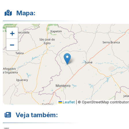
Mapa:
+
−
Leaflet
|
© OpenStreetMap contributor
Veja também: