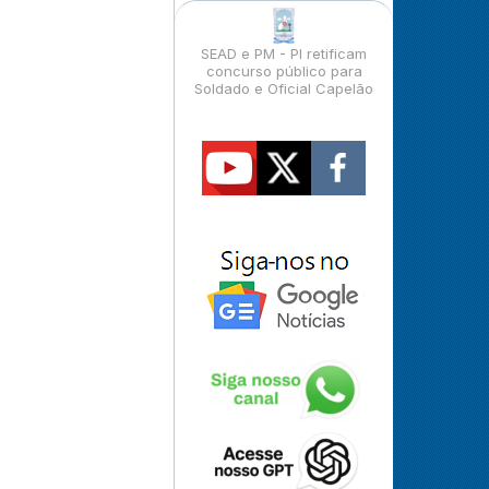
SEAD e PM - PI retificam
concurso público para
Soldado e Oficial Capelão