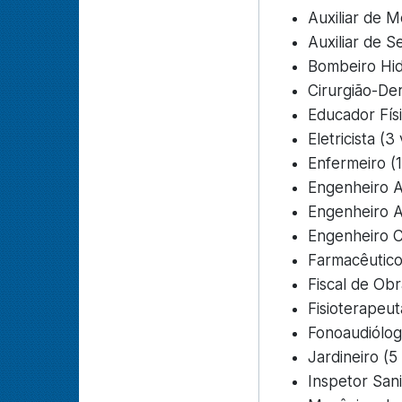
Auxiliar de 
Auxiliar de S
Bombeiro Hid
Cirurgião-Den
Educador Fís
Eletricista (3
Enfermeiro (
Engenheiro 
Engenheiro Am
Engenheiro Ci
Farmacêutico
Fiscal de Obr
Fisioterapeut
Fonoaudiólog
Jardineiro (5
Inspetor Sani