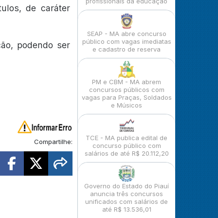
profissionais da educação
ulos, de caráter
SEAP - MA abre concurso
público com vagas imediatas
ção, podendo ser
e cadastro de reserva
PM e CBM - MA abrem
concursos públicos com
vagas para Praças, Soldados
e Músicos
TCE - MA publica edital de
Compartilhe:
concurso público com
salários de até R$ 20.112,20
Governo do Estado do Piauí
anuncia três concursos
unificados com salários de
até R$ 13.536,01