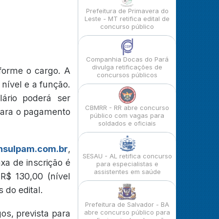
Prefeitura de Primavera do
Leste - MT retifica edital de
concurso público
Companhia Docas do Pará
divulga retificações de
forme o cargo. A
concursos públicos
 nível e a função.
ário poderá ser
CBMRR - RR abre concurso
 para o pagamento
público com vagas para
soldados e oficiais
sulpam.com.br
,
SESAU - AL retifica concurso
xa de inscrição é
para especialistas e
assistentes em saúde
 R$ 130,00 (nível
 do edital.
Prefeitura de Salvador - BA
os, prevista para
abre concurso público para