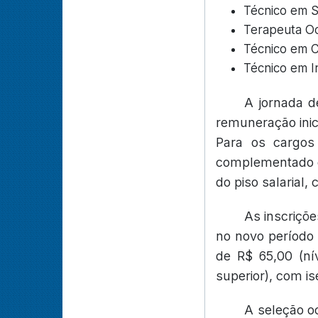
Técnico em S
Terapeuta Oc
Técnico em Ca
Técnico em In
A jornada d
remuneração inici
Para os cargos
complementado co
do piso salarial,
As inscriçõe
no novo período 
de R$ 65,00 (nív
superior), com i
A seleção oc