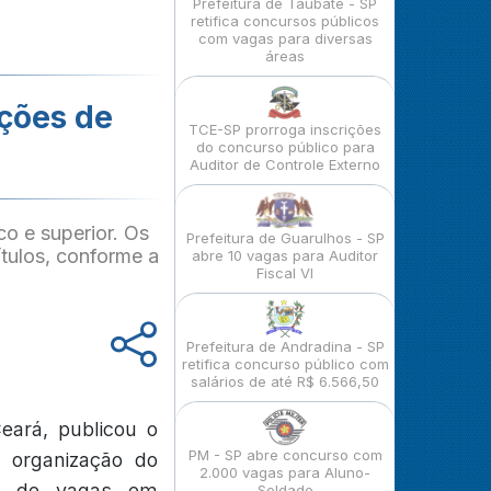
Prefeitura de Taubaté - SP
retifica concursos públicos
com vagas para diversas
áreas
ições de
TCE-SP prorroga inscrições
do concurso público para
Auditor de Controle Externo
o e superior. Os
Prefeitura de Guarulhos - SP
ítulos, conforme a
abre 10 vagas para Auditor
Fiscal VI
Prefeitura de Andradina - SP
retifica concurso público com
salários de até R$ 6.566,50
eará, publicou o
PM - SP abre concurso com
m organização do
2.000 vagas para Aluno-
to de vagas em
Soldado