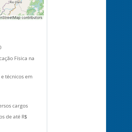
StreetMap contributors
0
cação Física na
 e técnicos em
ersos cargos
os de até R$