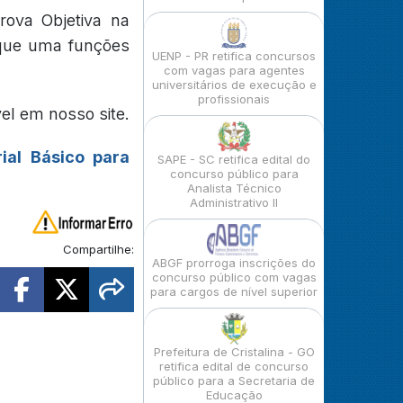
rova Objetiva na
 que uma funções
UENP - PR retifica concursos
com vagas para agentes
universitários de execução e
profissionais
el em nosso site.
ial Básico para
SAPE - SC retifica edital do
concurso público para
Analista Técnico
Administrativo II
Compartilhe:
ABGF prorroga inscrições do
concurso público com vagas
para cargos de nível superior
Prefeitura de Cristalina - GO
retifica edital de concurso
público para a Secretaria de
Educação