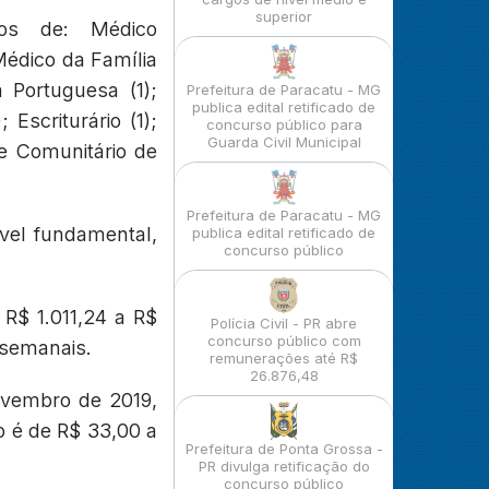
superior
os de: Médico
 Médico da Família
a Portuguesa (1);
Prefeitura de Paracatu - MG
publica edital retificado de
 Escriturário (1);
concurso público para
Guarda Civil Municipal
e Comunitário de
Prefeitura de Paracatu - MG
vel fundamental,
publica edital retificado de
concurso público
 R$ 1.011,24 a R$
Polícia Civil - PR abre
concurso público com
 semanais.
remunerações até R$
26.876,48
ovembro de 2019,
o é de R$ 33,00 a
Prefeitura de Ponta Grossa -
PR divulga retificação do
concurso público