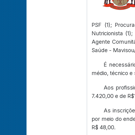
PSF (1); Procura
Nutricionista (1)
Agente Comunitá
Saúde - Mavisou/V
É necessári
médio, técnico e 
Aos profiss
7.420,00 e de R$
As inscriçõ
por meio do ende
R$ 48,00.