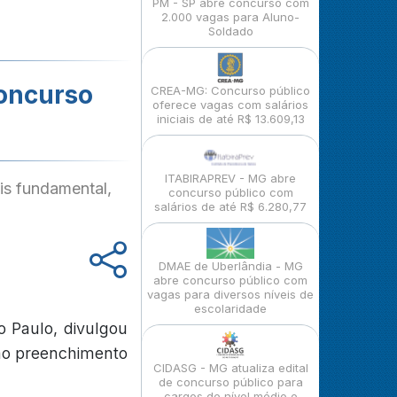
PM - SP abre concurso com
2.000 vagas para Aluno-
Soldado
Concurso
CREA-MG: Concurso público
oferece vagas com salários
iniciais de até R$ 13.609,13
ITABIRAPREV - MG abre
is fundamental,
concurso público com
salários de até R$ 6.280,77
DMAE de Uberlândia - MG
abre concurso público com
vagas para diversos níveis de
escolaridade
o Paulo, divulgou
 ao preenchimento
CIDASG - MG atualiza edital
de concurso público para
cargos de nível médio e