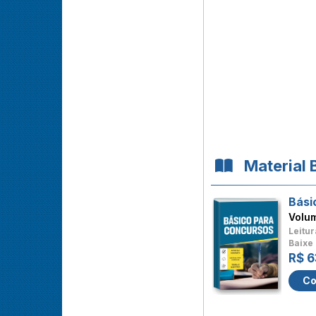
Material 
Bási
Volu
Leitur
Baixe 
R$ 6
Co