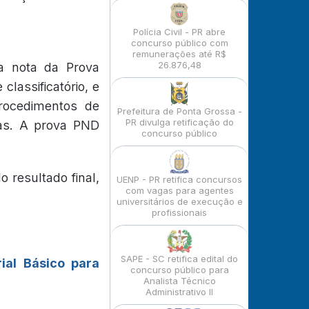
Polícia Civil - PR abre
concurso público com
remunerações até R$
26.876,48
a nota da Prova
classificatório, e
procedimentos de
Prefeitura de Ponta Grossa -
PR divulga retificação do
adas. A prova PND
concurso público
 resultado final,
UENP - PR retifica concursos
com vagas para agentes
universitários de execução e
profissionais
SAPE - SC retifica edital do
ial Básico para
concurso público para
Analista Técnico
Administrativo II