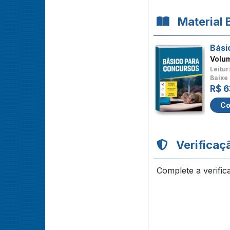
Material 
Bási
Volu
Leitur
Baixe 
R$ 6
Co
Verificaç
Complete a verific