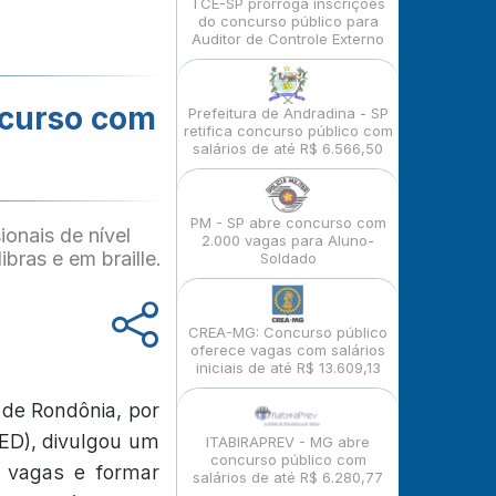
TCE-SP prorroga inscrições
do concurso público para
Auditor de Controle Externo
ncurso com
Prefeitura de Andradina - SP
retifica concurso público com
salários de até R$ 6.566,50
PM - SP abre concurso com
onais de nível
2.000 vagas para Aluno-
bras e em braille.
Soldado
CREA-MG: Concurso público
oferece vagas com salários
iniciais de até R$ 13.609,13
 de Rondônia, por
ED), divulgou um
ITABIRAPREV - MG abre
concurso público com
r vagas e formar
salários de até R$ 6.280,77