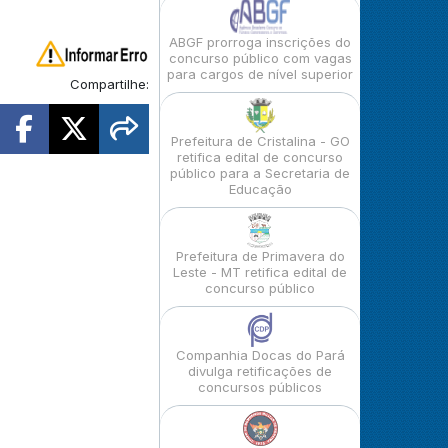
ABGF prorroga inscrições do
concurso público com vagas
para cargos de nível superior
Compartilhe:
Prefeitura de Cristalina - GO
retifica edital de concurso
público para a Secretaria de
Educação
Prefeitura de Primavera do
Leste - MT retifica edital de
concurso público
Companhia Docas do Pará
divulga retificações de
concursos públicos