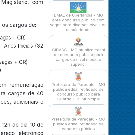
 Magistério, com
DMAE de Uberlândia - MG
abre concurso público com
 os cargos de:
vagas para diversos níveis de
escolaridade
 vagas + CR)
- Anos Iniciais (32
CIDASG - MG atualiza edital
de concurso público para
cargos de nível médio e
 vagas + CR)
superior
)
 com remuneração
Prefeitura de Paracatu - MG
publica edital retificado de
ara cargos de 40
concurso público para
Guarda Civil Municipal
ões, adicionais e
Prefeitura de Paracatu - MG
 12h do dia 10 de
publica edital retificado de
concurso público
reço eletrônico