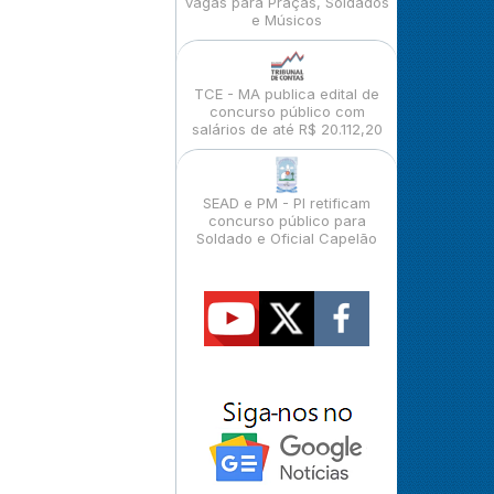
vagas para Praças, Soldados
e Músicos
TCE - MA publica edital de
concurso público com
salários de até R$ 20.112,20
SEAD e PM - PI retificam
concurso público para
Soldado e Oficial Capelão