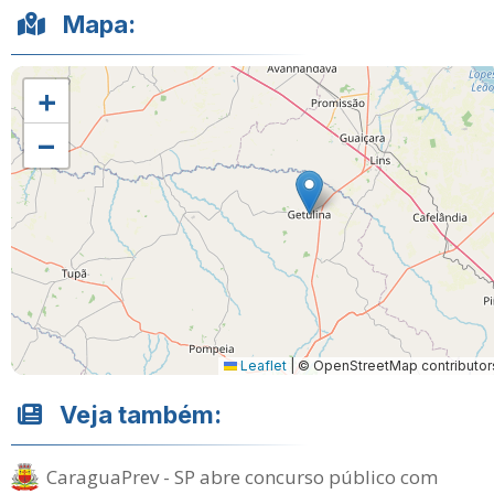
Mapa:
+
−
Leaflet
|
© OpenStreetMap contributor
Veja também:
CaraguaPrev - SP abre concurso público com