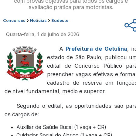
com provas objetivas para todos os cargos e
avaliação prática para motoristas.
›
›
Concursos
Notícias
Sudeste
Quarta-feira, 1 de julho de 2026
A
Prefeitura de Getulina
, n
estado de São Paulo, publicou u
edital de Concurso Público par
preencher vagas efetivas e forma
cadastro de reserva em funçõe
de nível fundamental, médio e superior.
Segundo o edital, as oportunidades são par
os cargos de:
Auxiliar de Saúde Bucal (1 vaga + CR)
Cuidador Social do Abrigo (1 vaga + CR)