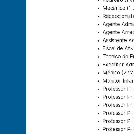
Pedreiro (1 v
Mecânico (1 
Recepcionista
Agente Admini
Agente Arrec
Assistente Ad
Fiscal de Ati
Técnico de E
Executor Admi
Médico (2 va
Monitor Infan
Professor P-II
Professor P-I
Professor P-I
Professor P-II
Professor P-I
Professor P-I