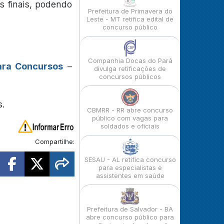
s finais, podendo
Prefeitura de Primavera do
Leste - MT retifica edital de
concurso público
Companhia Docas do Pará
ara Concursos
–
divulga retificações de
concursos públicos
s.
CBMRR - RR abre concurso
público com vagas para
soldados e oficiais
Compartilhe:
SESAU - AL retifica concurso
para especialistas e
assistentes em saúde
Prefeitura de Salvador - BA
abre concurso público para