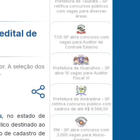
Prefeitura de Taubaté - SP
retifica concursos públicos
com vagas para diversas
áreas
edital de
TCE-SP abre concurso com
vagas para Auditor de
Controle Externo
or. A seleção dos
Prefeitura de Guarulhos - SP
.
abre 10 vagas para Auditor
Fiscal VI
Prefeitura de Andradina - SP
retifica concurso público com
salários de até R$ 6.566,50
s
, no estado de
lico destinado ao
PM - SP abre concurso com
o de cadastro de
2.000 vagas para Aluno-
Soldado