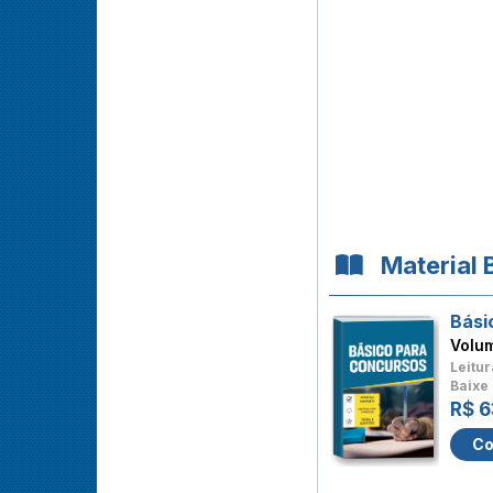
Material 
Bási
Volu
Leitur
Baixe 
R$ 6
Co