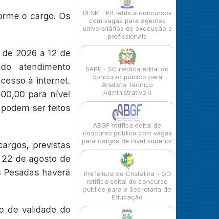
UENP - PR retifica concursos
forme o cargo. Os
com vagas para agentes
universitários de execução e
profissionais
o de 2026 a 12 de
zado atendimento
SAPE - SC retifica edital do
concurso público para
cesso à internet.
Analista Técnico
Administrativo II
100,00 para nível
 podem ser feitos
ABGF retifica edital de
concurso público com vagas
para cargos de nível superior
argos, previstas
 22 de agosto de
s Pesadas haverá
Prefeitura de Cristalina - GO
retifica edital de concurso
público para a Secretaria de
Educação
o de validade do