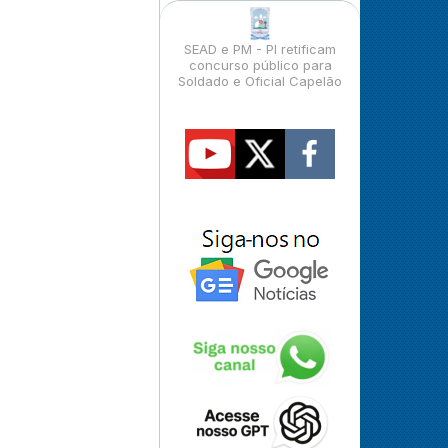
SEAD e PM - PI retificam
concurso público para
Soldado e Oficial Capelão