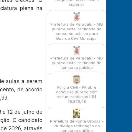
superior
nciatura plena na
Prefeitura de Paracatu - MG
publica edital retificado de
concurso público para
Guarda Civil Municipal
Prefeitura de Paracatu - MG
publica edital retificado de
concurso público
 de aulas a serem
Polícia Civil - PR abre
amento, de acordo
concurso público com
remunerações até R$
,99.
26.876,48
 e 12 de julho de
nção. O candidato
Prefeitura de Ponta Grossa -
PR divulga retificação do
 de 2026, através
concurso público