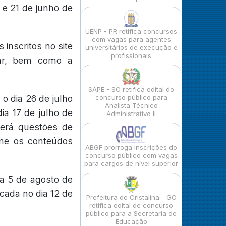
7 e 21 de junho de
UENP - PR retifica concursos
com vagas para agentes
 inscritos no site
universitários de execução e
profissionais
mar, bem como a
SAPE - SC retifica edital do
 o dia 26 de julho
concurso público para
Analista Técnico
ia 17 de julho de
Administrativo II
 terá questões de
rme os conteúdos
ABGF prorroga inscrições do
concurso público com vagas
para cargos de nível superior
ia 5 de agosto de
icada no dia 12 de
Prefeitura de Cristalina - GO
retifica edital de concurso
público para a Secretaria de
Educação