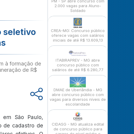
PM - SP abre concurso com
2.000 vagas para Aluno-
Soldado
 seletivo
CREA-MG: Concurso público
oferece vagas com salários
as
iniciais de até R$ 13.609,13
ITABIRAPREV - MG abre
sam à formação de
concurso público com
muneração de R$
salários de até R$ 6.280,77
DMAE de Uberlândia - MG
abre concurso público com
vagas para diversos níveis de
escolaridade
, em São Paulo,
CIDASG - MG atualiza edital
o de cadastro de
de concurso público para
lares efetivos. O
cargos de nível médio e