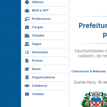
Últimas
MCP e GPT
Professores
Prefeitu
Cargos
p
Cidades
Vagas
Oportunidades na
Simulados
cadastro de re
Provas
Aulas
›
Concursos
Notícias
Organizadoras
Quinta-feira, 18 d
Colaborar
Contato