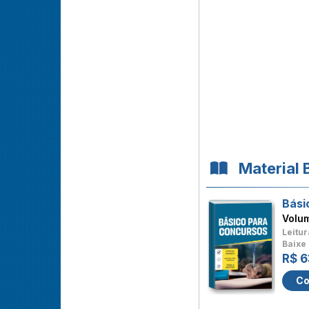
Material 
Bási
Volu
Leitur
Baixe 
R$ 6
Co