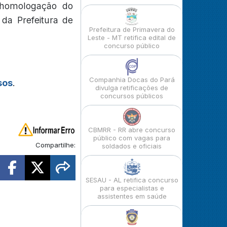
 homologação do
 da Prefeitura de
Prefeitura de Primavera do
Leste - MT retifica edital de
concurso público
Companhia Docas do Pará
sos
.
divulga retificações de
concursos públicos
CBMRR - RR abre concurso
público com vagas para
Compartilhe:
soldados e oficiais
SESAU - AL retifica concurso
para especialistas e
assistentes em saúde