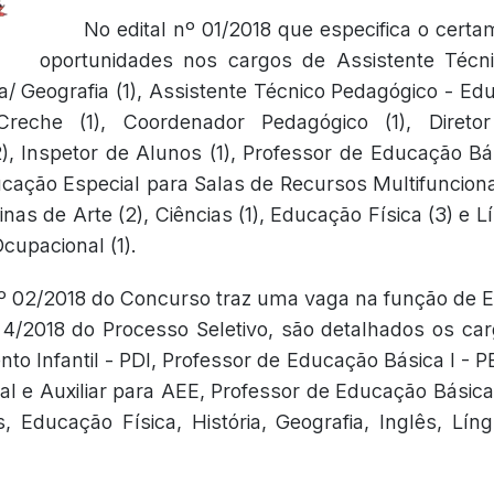
No edital nº 01/2018 que especifica o certa
oportunidades nos cargos de Assistente Técn
/ Geografia (1), Assistente Técnico Pedagógico - Educ
reche (1), Coordenador Pedagógico (1), Diretor
), Inspetor de Alunos (1), Professor de Educação Bási
cação Especial para Salas de Recursos Multifuncionai
linas de Arte (2), Ciências (1), Educação Física (3) e
Ocupacional (1).
nº 02/2018 do Concurso traz uma vaga na função de Ele
º 4/2018 do Processo Seletivo, são detalhados os ca
o Infantil - PDI, Professor de Educação Básica I - P
l e Auxiliar para AEE, Professor de Educação Básica I
s, Educação Física, História, Geografia, Inglês, Lí