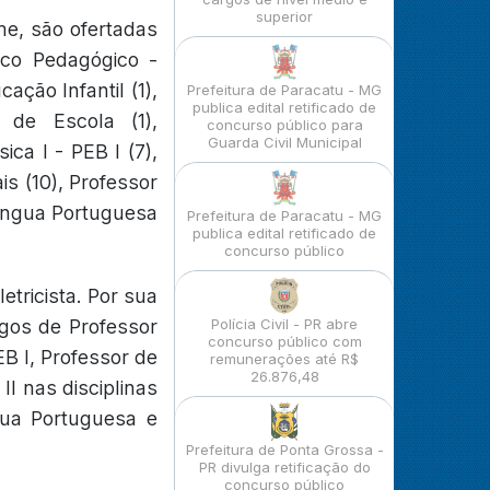
superior
me, são ofertadas
ico Pedagógico -
ação Infantil (1),
Prefeitura de Paracatu - MG
publica edital retificado de
 de Escola (1),
concurso público para
Guarda Civil Municipal
ca I - PEB I (7),
s (10), Professor
 Língua Portuguesa
Prefeitura de Paracatu - MG
publica edital retificado de
concurso público
tricista. Por sua
rgos de Professor
Polícia Civil - PR abre
concurso público com
EB I, Professor de
remunerações até R$
26.876,48
I nas disciplinas
ngua Portuguesa e
Prefeitura de Ponta Grossa -
PR divulga retificação do
concurso público