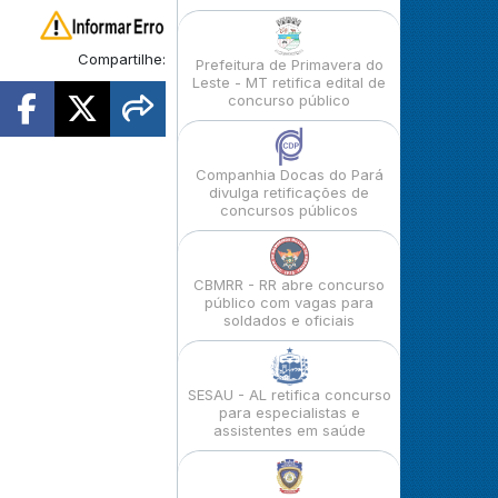
Compartilhe:
Prefeitura de Primavera do
Leste - MT retifica edital de
concurso público
Companhia Docas do Pará
divulga retificações de
concursos públicos
CBMRR - RR abre concurso
público com vagas para
soldados e oficiais
SESAU - AL retifica concurso
para especialistas e
assistentes em saúde