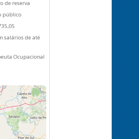
ro de reserva
so público
.735,05
m salários de até
apeuta Ocupacional