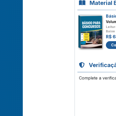
Material 
Bási
Volu
Leitur
Baixe 
R$ 6
Co
Verificaç
Complete a verific