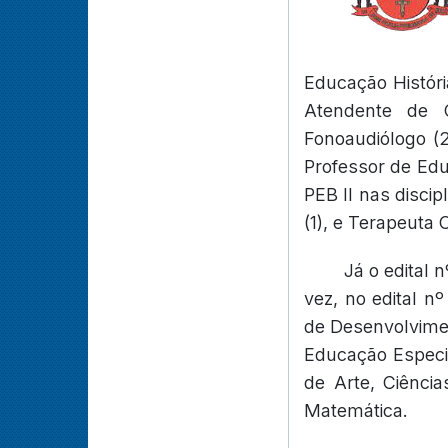
Educação História
Atendente de C
Fonoaudiólogo (2
Professor de Edu
PEB II nas discip
(1), e Terapeuta 
Já o edital 
vez, no edital n
de Desenvolviment
Educação Especia
de Arte, Ciência
Matemática.