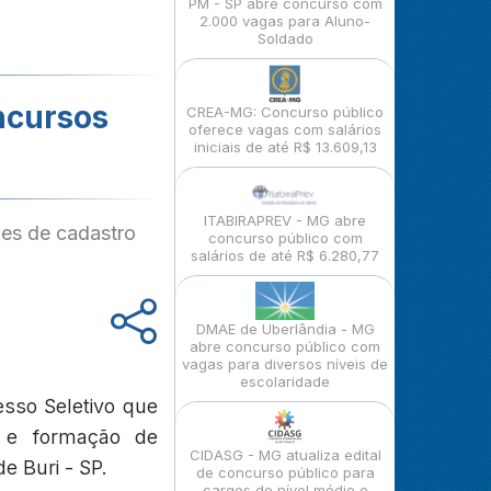
PM - SP abre concurso com
2.000 vagas para Aluno-
Soldado
oncursos
CREA-MG: Concurso público
oferece vagas com salários
iniciais de até R$ 13.609,13
ITABIRAPREV - MG abre
des de cadastro
concurso público com
salários de até R$ 6.280,77
DMAE de Uberlândia - MG
abre concurso público com
vagas para diversos níveis de
escolaridade
sso Seletivo que
s e formação de
CIDASG - MG atualiza edital
e Buri - SP.
de concurso público para
cargos de nível médio e