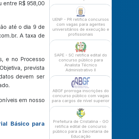
u entre R$ 958,00
UENP - PR retifica concursos
com vagas para agentes
o até o dia 9 de
universitários de execução e
profissionais
com.br. A taxa de
SAPE - SC retifica edital do
s, e no Processo
concurso público para
Analista Técnico
Objetiva, prevista
Administrativo II
idatos devem ser
ado.
ABGF prorroga inscrições do
concurso público com vagas
poníveis em nosso
para cargos de nível superior
Prefeitura de Cristalina - GO
ial Básico para
retifica edital de concurso
público para a Secretaria de
Educação