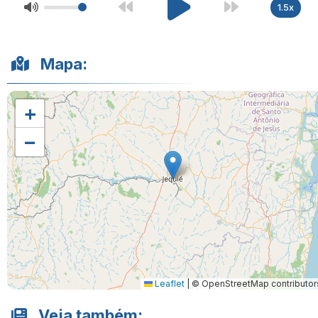
1.5x
Mapa:
+
−
Leaflet
|
© OpenStreetMap contributor
Veja também: