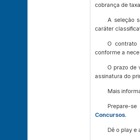
cobrança de taxa
A seleção s
caráter classifica
O contrato 
conforme a neces
O prazo de 
assinatura do pr
Mais inform
Prepare-s
Concursos
.
Dê o play e