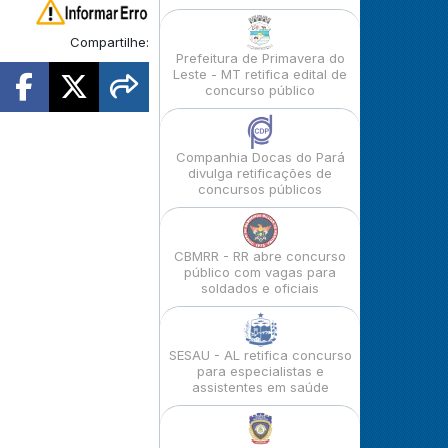
Compartilhe:
Prefeitura de Primavera do
Leste - MT retifica edital de
concurso público
Companhia Docas do Pará
divulga retificações de
concursos públicos
CBMRR - RR abre concurso
público com vagas para
soldados e oficiais
SESAU - AL retifica concurso
para especialistas e
assistentes em saúde