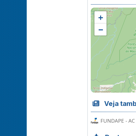
+
−
Veja tam
FUNDAPE - AC 