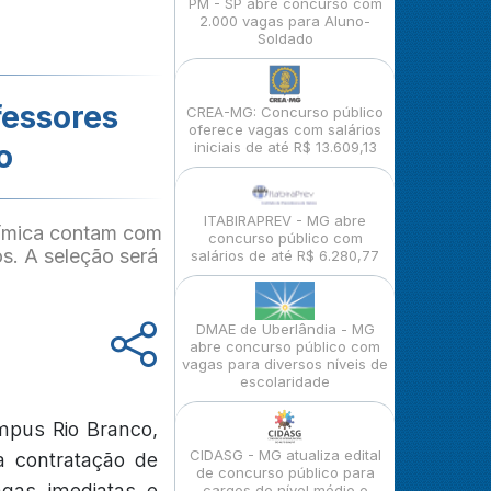
PM - SP abre concurso com
2.000 vagas para Aluno-
Soldado
fessores
CREA-MG: Concurso público
oferece vagas com salários
o
iniciais de até R$ 13.609,13
ITABIRAPREV - MG abre
uímica contam com
concurso público com
s. A seleção será
salários de até R$ 6.280,77
DMAE de Uberlândia - MG
abre concurso público com
vagas para diversos níveis de
escolaridade
mpus Rio Branco,
CIDASG - MG atualiza edital
a contratação de
de concurso público para
agas imediatas e
cargos de nível médio e