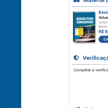
Material 
Bási
Volu
Leitur
Baixe 
R$ 6
Co
Verificaç
Complete a verific