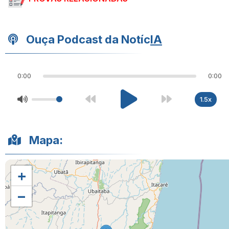
Ouça Podcast da Notíc
IA
0:00
0:00
1.5x
Mapa:
+
−