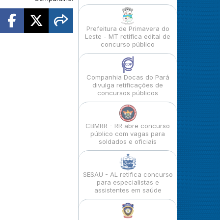
Prefeitura de Primavera do
Leste - MT retifica edital de
concurso público
Companhia Docas do Pará
divulga retificações de
concursos públicos
CBMRR - RR abre concurso
público com vagas para
soldados e oficiais
SESAU - AL retifica concurso
para especialistas e
assistentes em saúde