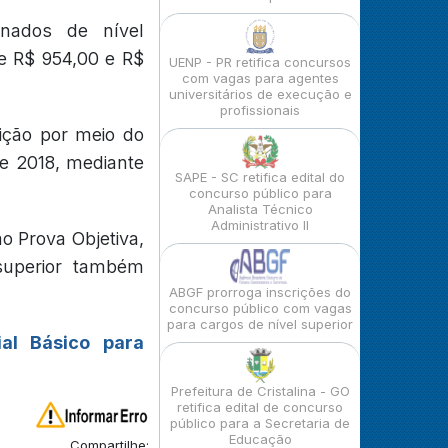
nados de nível
e R$ 954,00 e R$
UENP - PR retifica concursos
com vagas para agentes
universitários de execução e
profissionais
ição por meio do
de 2018, mediante
SAPE - SC retifica edital do
concurso público para
Analista Técnico
Administrativo II
ão Prova Objetiva,
superior também
ABGF prorroga inscrições do
concurso público com vagas
para cargos de nível superior
ial Básico para
Prefeitura de Cristalina - GO
retifica edital de concurso
público para a Secretaria de
Educação
Compartilhe: