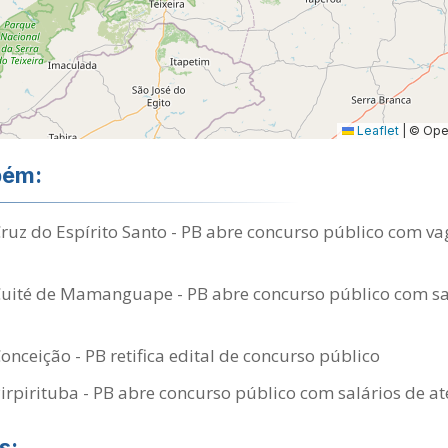
Leaflet
|
© Open
bém:
Cruz do Espírito Santo - PB abre concurso público com va
Cuité de Mamanguape - PB abre concurso público com sal
onceição - PB retifica edital de concurso público
Pirpirituba - PB abre concurso público com salários de at
s: