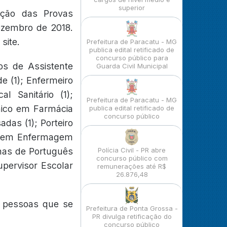
superior
zação das Provas
dezembro de 2018.
site.
Prefeitura de Paracatu - MG
publica edital retificado de
concurso público para
s de Assistente
Guarda Civil Municipal
de (1); Enfermeiro
l Sanitário (1);
Prefeitura de Paracatu - MG
cnico em Farmácia
publica edital retificado de
concurso público
adas (1); Porteiro
ico em Enfermagem
linas de Português
Polícia Civil - PR abre
concurso público com
Supervisor Escolar
remunerações até R$
26.876,48
a pessoas que se
Prefeitura de Ponta Grossa -
PR divulga retificação do
concurso público