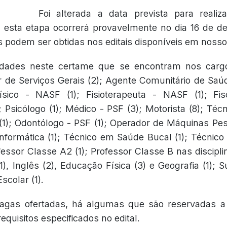
Foi alterada a data prevista para reali
, esta etapa ocorrerá provavelmente no dia 16 de 
 podem ser obtidas nos editais disponíveis em nosso 
idades neste certame que se encontram nos cargo
iar de Serviços Gerais (2); Agente Comunitário de Saú
ísico - NASF (1); Fisioterapeuta - NASF (1); Fisca
; Psicólogo (1); Médico - PSF (3); Motorista (8); Té
a (1); Odontólogo - PSF (1); Operador de Máquinas Pes
Informática (1); Técnico em Saúde Bucal (1); Técn
rofessor Classe A2 (1); Professor Classe B nas discip
1), Inglês (2), Educação Física (3) e Geografia (1); 
Escolar (1).
vagas ofertadas, há algumas que são reservadas 
quisitos especificados no edital.