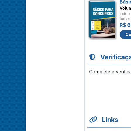
Bási
Volu
Leitur
Baixe 
R$ 6
Co
Verificaç
Complete a verific
Links