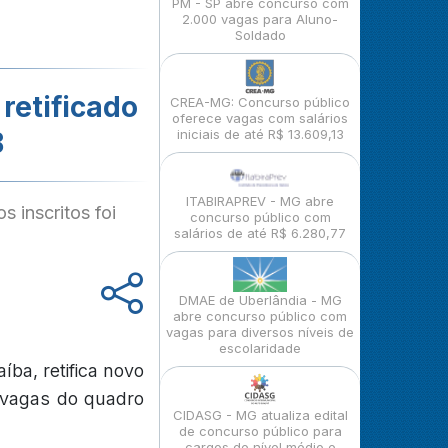
PM - SP abre concurso com
2.000 vagas para Aluno-
Soldado
retificado
CREA-MG: Concurso público
oferece vagas com salários
B
iniciais de até R$ 13.609,13
ITABIRAPREV - MG abre
 inscritos foi
concurso público com
salários de até R$ 6.280,77
DMAE de Uberlândia - MG
abre concurso público com
vagas para diversos níveis de
escolaridade
íba, retifica novo
 vagas do quadro
CIDASG - MG atualiza edital
de concurso público para
cargos de nível médio e