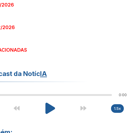
1/2026
2/2026
ACIONADAS
ast da Notíc
IA
0:00
1.5x
bém: