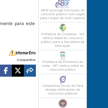
ABGF prorroga inscrições do
concurso público com vagas
para cargos de nível superior
lmente para este
Prefeitura de Cristalina - GO
retifica edital de concurso
público para a Secretaria de
Educação
Compartilhe:
Prefeitura de Primavera do
Leste - MT retifica edital de
concurso público
Companhia Docas do Pará
divulga retificações de
concursos públicos