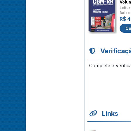
Volu
Leitur
Baixe 
R$ 
Co
Verificaç
Complete a verific
Links