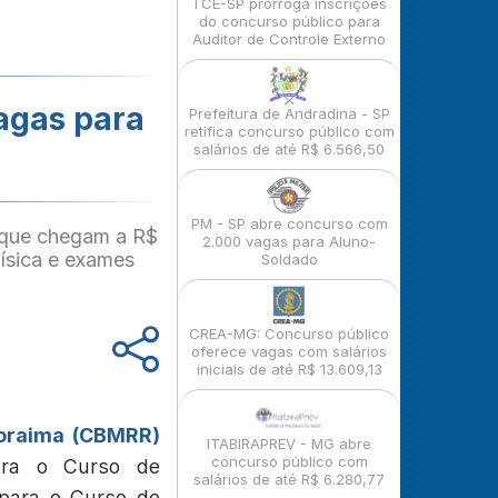
TCE-SP prorroga inscrições
do concurso público para
Auditor de Controle Externo
agas para
Prefeitura de Andradina - SP
retifica concurso público com
salários de até R$ 6.566,50
PM - SP abre concurso com
 que chegam a R$
2.000 vagas para Aluno-
física e exames
Soldado
CREA-MG: Concurso público
oferece vagas com salários
iniciais de até R$ 13.609,13
Roraima (CBMRR)
ITABIRAPREV - MG abre
concurso público com
para o Curso de
salários de até R$ 6.280,77
 para o Curso de