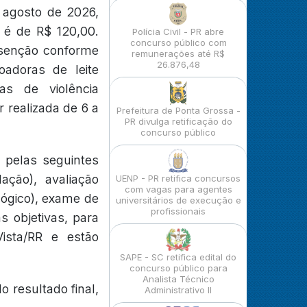
e agosto de 2026,
a é de R$ 120,00.
Polícia Civil - PR abre
concurso público com
 isenção conforme
remunerações até R$
26.876,48
adoras de leite
as de violência
 realizada de 6 a
Prefeitura de Ponta Grossa -
PR divulga retificação do
concurso público
 pelas seguintes
ação), avaliação
UENP - PR retifica concursos
com vagas para agentes
lógico), exame de
universitários de execução e
profissionais
as objetivas, para
ista/RR e estão
SAPE - SC retifica edital do
concurso público para
Analista Técnico
 resultado final,
Administrativo II