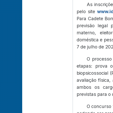
As inscriçõ
pelo site
www.id
Para Cadete Bomb
previsão legal
materno, eleit
doméstica e pess
7 de julho de 202
O processo 
etapas: prova o
biopsicossocial 
avaliação física,
ambos os cargo
previstas para o
O concurso 