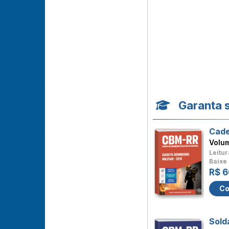
Garanta 
Cade
Volu
Leitur
Baixe 
R$ 6
Co
Sold