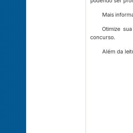
podendo ser pror
Mais inform
Otimize su
concurso.
Além da lei