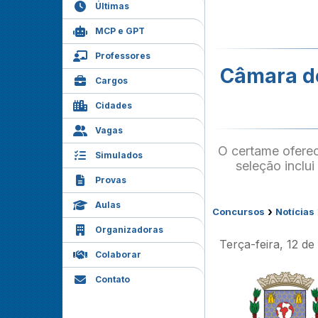
Últimas
MCP e GPT
Professores
Câmara de
Cargos
Cidades
Vagas
O certame oferec
Simulados
seleção inclui
Provas
Aulas
›
Concursos
Notícias
Organizadoras
Terça-feira, 12 d
Colaborar
Contato