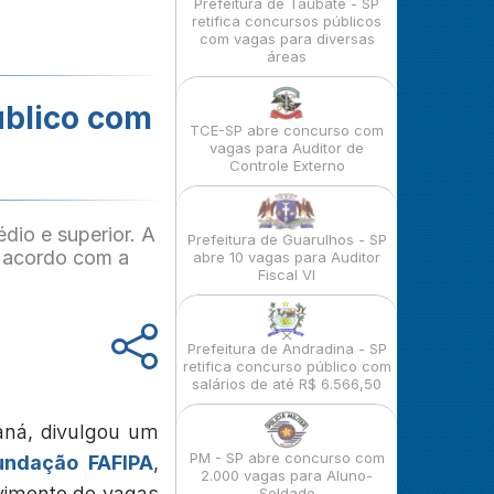
Prefeitura de Taubaté - SP
retifica concursos públicos
com vagas para diversas
áreas
úblico com
TCE-SP abre concurso com
vagas para Auditor de
Controle Externo
dio e superior. A
Prefeitura de Guarulhos - SP
de acordo com a
abre 10 vagas para Auditor
Fiscal VI
Prefeitura de Andradina - SP
retifica concurso público com
salários de até R$ 6.566,50
aná, divulgou um
PM - SP abre concurso com
undação FAFIPA
,
2.000 vagas para Aluno-
ovimento de vagas
Soldado