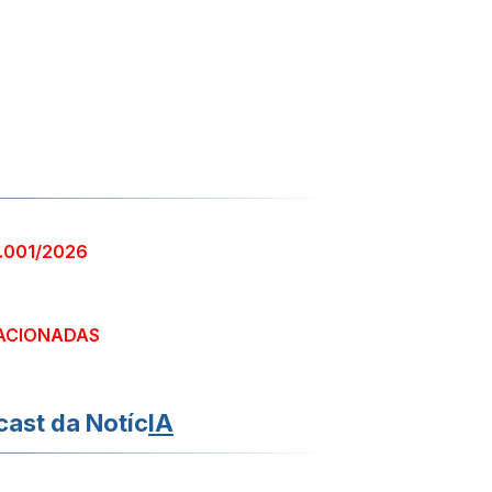
1.001/2026
ACIONADAS
ast da Notíc
IA