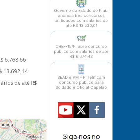
Governo do Estado do Piauí
anuncia três concursos
unificados com salários de
até R$ 13.536,01
CREF-15/PI abre concurso
público com salários de até
R$ 6.674,43
R$ 6.768,66
R$ 13.692,14
SEAD e PM - PI retificam
ários de até R$
concurso público para
Soldado e Oficial Capelão