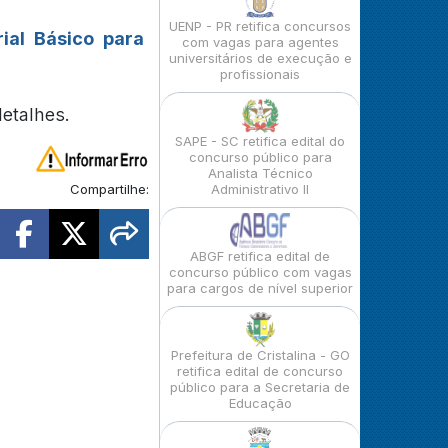
UENP - PR retifica concursos
ial Básico para
com vagas para agentes
universitários de execução e
profissionais
detalhes.
SAPE - SC retifica edital do
concurso público para
Analista Técnico
Compartilhe:
Administrativo II
ABGF retifica edital de
concurso público com vagas
para cargos de nível superior
Prefeitura de Cristalina - GO
retifica edital de concurso
público para a Secretaria de
Educação