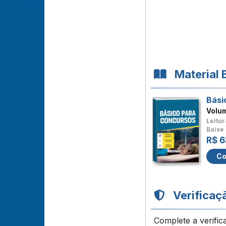
Material 
Bási
Volu
Leitur
Baixe 
R$ 6
Co
Verificaç
Complete a verific