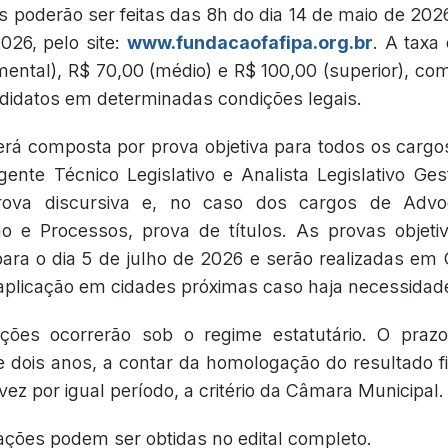
s poderão ser feitas das 8h do dia 14 de maio de 202
026, pelo site:
www.fundacaofafipa.org.br
. A taxa
ental), R$ 70,00 (médio) e R$ 100,00 (superior), com
didatos em determinadas condições legais.
erá composta por prova objetiva para todos os cargo
nte Técnico Legislativo e Analista Legislativo Ge
rova discursiva e, no caso dos cargos de Advo
ão e Processos, prova de títulos. As provas objeti
para o dia 5 de julho de 2026 e serão realizadas em
 aplicação em cidades próximas caso haja necessidad
ções ocorrerão sob o regime estatutário. O praz
 dois anos, a contar da homologação do resultado f
ez por igual período, a critério da Câmara Municipal.
ações podem ser obtidas no edital completo.