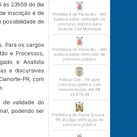
6 às 23h59 do dia
 de inscrição é de
Prefeitura de Paracatu - MG
publica edital retificado de
 possibilidade de
concurso público para
Guarda Civil Municipal
s. Para os cargos
Prefeitura de Paracatu - MG
stão e Processos,
publica edital retificado de
concurso público
gado e Analista
vas e discursivas
 Cianorte-PR, com
Polícia Civil - PR abre
concurso público com
e.
remunerações até R$
26.876,48
o de validade do
inal, podendo ser
Prefeitura de Ponta Grossa -
PR divulga retificação do
concurso público