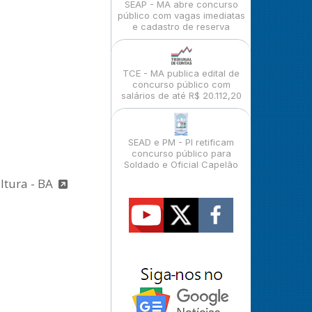
SEAP - MA abre concurso
público com vagas imediatas
e cadastro de reserva
TCE - MA publica edital de
concurso público com
salários de até R$ 20.112,20
SEAD e PM - PI retificam
concurso público para
Soldado e Oficial Capelão
ultura - BA