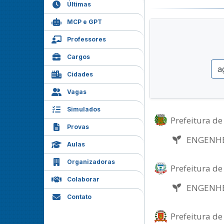
Últimas
MCP e GPT
Professores
Cargos
Cidades
Vagas
Simulados
Prefeitura de
Provas
ENGENH
Aulas
Organizadoras
Prefeitura de
Colaborar
ENGENH
Contato
Prefeitura de